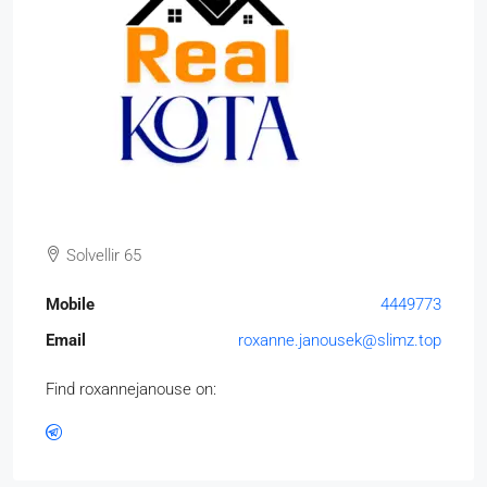
Solvellir 65
Mobile
4449773
Email
roxanne.janousek@slimz.top
Find roxannejanouse on: