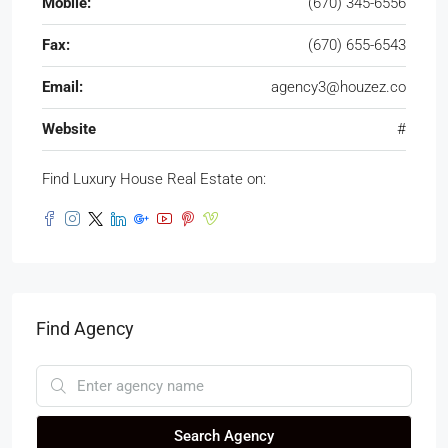
Mobile:
(670) 345-6556
Fax:
(670) 655-6543
Email:
agency3@houzez.co
Website
#
Find Luxury House Real Estate on:
Find Agency
Search Agency